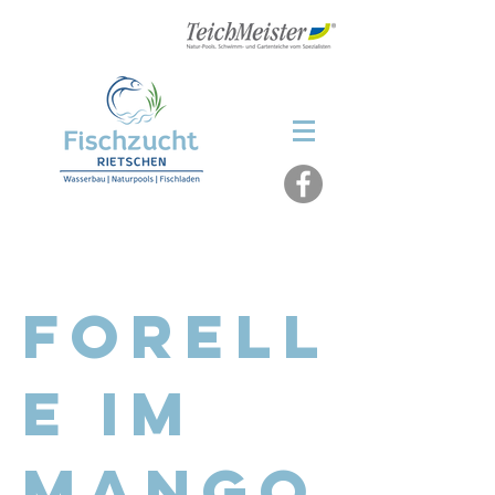
fischzucht-rietschen@t-online.de
< Zurück
Forell
e im
Mango