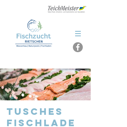
fischzucht-rietschen@t-online.de
Tusches
Fischlade