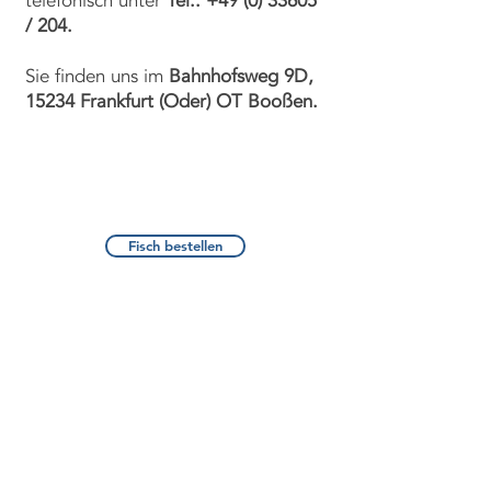
telefonisch unter
Tel.:
+49 (0) 33605
/ 204.
Sie finden uns im
Bahnhofsweg 9D,
15234 Frankfurt (Oder) OT Booßen.
The Full
Story
Fisch bestellen